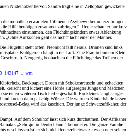
uen Nudelhölzer hervor, Sandra trägt eine in Zellophan gewickelte
 um die monatlich erwarteten 150 neuen Asylbewerber unterzubringen.
, die Hilfe benötigen zusammenzubringen.“ Heute schaut er nur kurz
 Weihnachten einstimmen, den Flüchtlingskindern etwas Ablenkung
kann. „Ohne Aufkochen geht das nicht“ lacht einer der Männer.
Flügeltür steht offen, Neonlicht fällt heraus. Drinnen sind links
nnisplatte. Kohlgeruch hängt in der Luft. Eine Frau in buntem Kleid
Geschirr ab. Neugierig beobachten die Flüchtlinge das Treiben der
 Kipferlteig, Backpapier, Dosen mit Schokostreuseln und gehackten
elt, kreischt und kichert eine Horde aufgeregter Jungs und Mädchen
sie einen weiteren Tisch herbeigeschafft. Ein kleines langhaariges
mal und kneten dann patschig Würste. Die warmen Kinderhände lassen
treusel-Belag wird das kaschiert. Der junge Schwarzafrikaner, der
n-Dampf. Auf dem Schulhof lässt sich kurz durchatmen. Der Afrikaner
Bamako. „Sehr gut in Deutschland.“ befindet er. Die ganze Familie
ts geschlossen ist, er sich nicht jederzeit etwas zu essen oder seinen