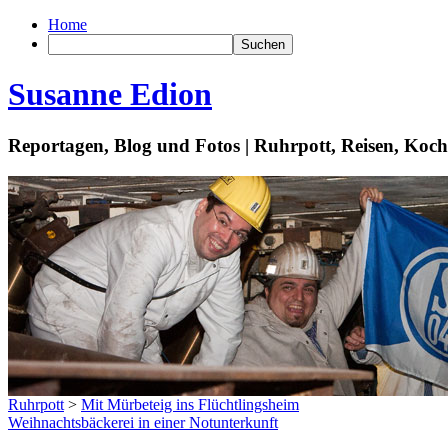
Home
Susanne Edion
Reportagen, Blog und Fotos | Ruhrpott, Reisen, Koc
Ruhrpott
>
Mit Mürbeteig ins Flüchtlingsheim
Weihnachtsbäckerei in einer Notunterkunft