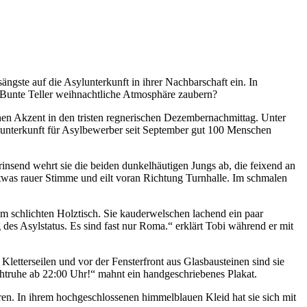
gste auf die Asylunterkunft in ihrer Nachbarschaft ein. In
Bunte Teller weihnachtliche Atmosphäre zaubern?
en Akzent in den tristen regnerischen Dezembernachmittag. Unter
tunterkunft für Asylbewerber seit September gut 100 Menschen
insend wehrt sie die beiden dunkelhäutigen Jungs ab, die feixend an
etwas rauer Stimme und eilt voran Richtung Turnhalle. Im schmalen
em schlichten Holztisch. Sie kauderwelschen lachend ein paar
des Asylstatus. Es sind fast nur Roma.“ erklärt Tobi während er mit
Kletterseilen und vor der Fensterfront aus Glasbausteinen sind sie
chtruhe ab 22:00 Uhr!“ mahnt ein handgeschriebenes Plakat.
aaren. In ihrem hochgeschlossenen himmelblauen Kleid hat sie sich mit