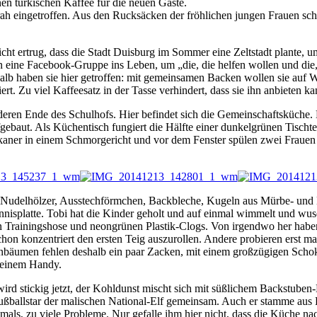
en türkischen Kaffee für die neuen Gäste.
ah eingetroffen. Aus den Rucksäcken der fröhlichen jungen Frauen scha
icht ertrug, dass die Stadt Duisburg im Sommer eine Zeltstadt plante,
n eine Facebook-Gruppe ins Leben, um „die, die helfen wollen und die
alb haben sie hier getroffen: mit gemeinsamen Backen wollen sie auf
iert. Zu viel Kaffeesatz in der Tasse verhindert, dass sie ihn anbieten 
n Ende des Schulhofs. Hier befindet sich die Gemeinschaftsküche. Die 
ebaut. Als Küchentisch fungiert die Hälfte einer dunkelgrünen Tischte
ikaner in einem Schmorgericht und vor dem Fenster spülen zwei Frauen 
gen Nudelhölzer, Ausstechförmchen, Backbleche, Kugeln aus Mürbe- und
ennisplatte. Tobi hat die Kinder geholt und auf einmal wimmelt und wus
n Trainingshose und neongrünen Plastik-Clogs. Von irgendwo her haben 
hon konzentriert den ersten Teig auszurollen. Andere probieren erst 
äumen fehlen deshalb ein paar Zacken, mit einem großzügigen Schokos
 seinem Handy.
ird stickig jetzt, der Kohldunst mischt sich mit süßlichem Backstube
 Fußballstar der malischen National-Elf gemeinsam. Auch er stamme aus 
mals, zu viele Probleme. Nur gefalle ihm hier nicht, dass die Küche nach