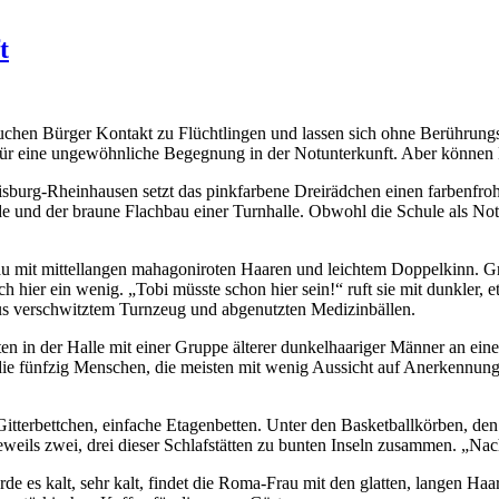
t
chen Bürger Kontakt zu Flüchtlingen und lassen sich ohne Berührungsän
ür eine ungewöhnliche Begegnung in der Notunterkunft. Aber können 
burg-Rheinhausen setzt das pinkfarbene Dreirädchen einen farbenfroh
e und der braune Flachbau einer Turnhalle. Obwohl die Schule als No
Frau mit mittellangen mahagoniroten Haaren und leichtem Doppelkinn. Gr
hier ein wenig. „Tobi müsste schon hier sein!“ ruft sie mit dunkler, 
aus verschwitztem Turnzeug und abgenutzten Medizinbällen.
ten in der Halle mit einer Gruppe älterer dunkelhaariger Männer an ein
die fünfzig Menschen, die meisten mit wenig Aussicht auf Anerkennung 
Gitterbettchen, einfache Etagenbetten. Unter den Basketballkörben, den 
eweils zwei, drei dieser Schlafstätten zu bunten Inseln zusammen. „Na
rde es kalt, sehr kalt, findet die Roma-Frau mit den glatten, langen H