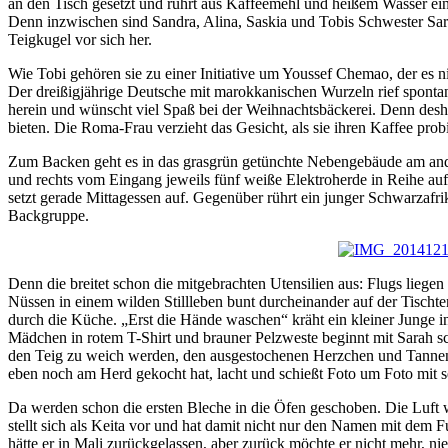
an den Tisch gesetzt und rührt aus Kaffeemehl und heißem Wasser ein
Denn inzwischen sind Sandra, Alina, Saskia und Tobis Schwester Sar
Teigkugel vor sich her.
Wie Tobi gehören sie zu einer Initiative um Youssef Chemao, der es n
Der dreißigjährige Deutsche mit marokkanischen Wurzeln rief sponta
herein und wünscht viel Spaß bei der Weihnachtsbäckerei. Denn desh
bieten. Die Roma-Frau verzieht das Gesicht, als sie ihren Kaffee prob
Zum Backen geht es in das grasgrün getünchte Nebengebäude am andere
und rechts vom Eingang jeweils fünf weiße Elektroherde in Reihe aufg
setzt gerade Mittagessen auf. Gegenüber rührt ein junger Schwarzafr
Backgruppe.
Denn die breitet schon die mitgebrachten Utensilien aus: Flugs lie
Nüssen in einem wilden Stillleben bunt durcheinander auf der Tischt
durch die Küche. „Erst die Hände waschen“ kräht ein kleiner Junge i
Mädchen in rotem T-Shirt und brauner Pelzweste beginnt mit Sarah sc
den Teig zu weich werden, den ausgestochenen Herzchen und Tannenb
eben noch am Herd gekocht hat, lacht und schießt Foto um Foto mit
Da werden schon die ersten Bleche in die Öfen geschoben. Die Luft w
stellt sich als Keita vor und hat damit nicht nur den Namen mit dem
hätte er in Mali zurückgelassen, aber zurück möchte er nicht mehr, nie