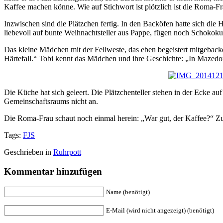
Kaffee machen könne. Wie auf Stichwort ist plötzlich ist die Roma-Fra
Inzwischen sind die Plätzchen fertig. In den Backöfen hatte sich die 
liebevoll auf bunte Weihnachtsteller aus Pappe, fügen noch Schokoku
Das kleine Mädchen mit der Fellweste, das eben begeistert mitgebacken
Härtefall.“ Tobi kennt das Mädchen und ihre Geschichte: „In Mazedoni
Die Küche hat sich geleert. Die Plätzchenteller stehen in der Ecke
Gemeinschaftsraums nicht an.
Die Roma-Frau schaut noch einmal herein: „War gut, der Kaffee?“ 
Tags:
FJS
Geschrieben in
Ruhrpott
Kommentar hinzufügen
Name (benötigt)
E-Mail (wird nicht angezeigt) (benötigt)