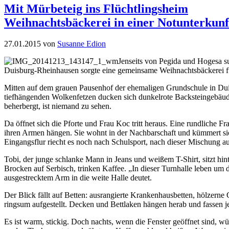
Mit Mürbeteig ins Flüchtlingsheim
Weihnachtsbäckerei in einer Notunterkunf
27.01.2015 von
Susanne Edion
Jenseits von Pegida und Hogesa su
Duisburg-Rheinhausen sorgte eine gemeinsame Weihnachtsbäckerei f
Mitten auf dem grauen Pausenhof der ehemaligen Grundschule in Duis
tiefhängenden Wolkenfetzen ducken sich dunkelrote Backsteingebäud
beherbergt, ist niemand zu sehen.
Da öffnet sich die Pforte und Frau Koc tritt heraus. Eine rundliche 
ihren Armen hängen. Sie wohnt in der Nachbarschaft und kümmert sich 
Eingangsflur riecht es noch nach Schulsport, nach dieser Mischung 
Tobi, der junge schlanke Mann in Jeans und weißem T-Shirt, sitzt hin
Brocken auf Serbisch, trinken Kaffee. „In dieser Turnhalle leben um 
ausgestrecktem Arm in die weite Halle deutet.
Der Blick fällt auf Betten: ausrangierte Krankenhausbetten, hölzerne 
ringsum aufgestellt. Decken und Bettlaken hängen herab und fassen j
Es ist warm, stickig. Doch nachts, wenn die Fenster geöffnet sind, wü